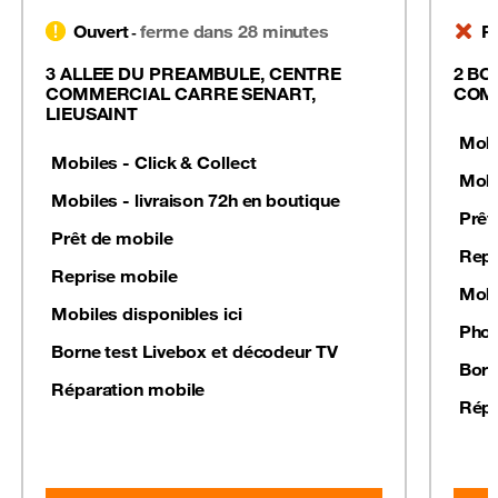
Ouvert
ferme dans 28 minutes
F
-
3 ALLEE DU PREAMBULE, CENTRE
2 BO
COMMERCIAL CARRE SENART,
COMM
LIEUSAINT
Mobi
Mobiles - Click & Collect
Mobi
Mobiles - livraison 72h en boutique
Prêt
Prêt de mobile
Repr
Reprise mobile
Mobi
Mobiles disponibles ici
Phot
Borne test Livebox et décodeur TV
Born
Réparation mobile
Répa