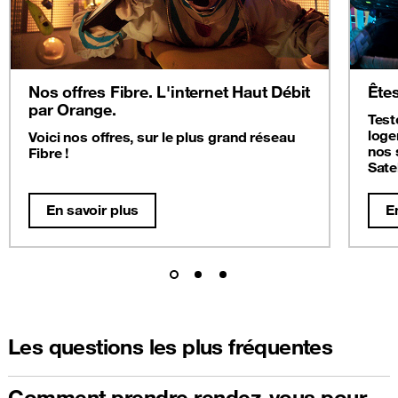
Nos offres Fibre. L'internet Haut Débit
Êtes
par Orange.
Test
loge
Voici nos offres, sur le plus grand réseau
nos 
Fibre !
Satel
En savoir plus
E
Les questions les plus fréquentes
Comment prendre rendez-vous pour