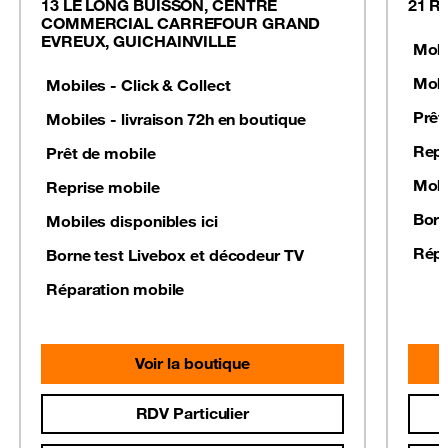
13 LE LONG BUISSON, CENTRE
21 R
COMMERCIAL CARREFOUR GRAND
EVREUX, GUICHAINVILLE
Mobi
Mobi
Mobiles - Click & Collect
Prêt
Mobiles - livraison 72h en boutique
Repr
Prêt de mobile
Mobi
Reprise mobile
Born
Mobiles disponibles ici
Répa
Borne test Livebox et décodeur TV
Réparation mobile
Voir la boutique
RDV Particulier