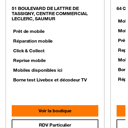
51 BOULEVARD DE LATTRE DE
64 Q
TASSIGNY, CENTRE COMMERCIAL
LECLERC, SAUMUR
Mobi
Mobi
Prêt de mobile
Prêt
Réparation mobile
Repr
Click & Collect
Mobi
Reprise mobile
Born
Mobiles disponibles ici
Répa
Borne test Livebox et décodeur TV
Voir la boutique
RDV Particulier