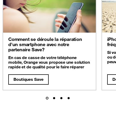
Comment se déroule la réparation
iPho
d'un smartphone avec notre
fré
partenaire Save?
Si v
ou d
En cas de casse de votre téléphone
peuv
mobile, Orange vous propose une solution
rapide et de qualité pour le faire réparer
Boutiques Save
D