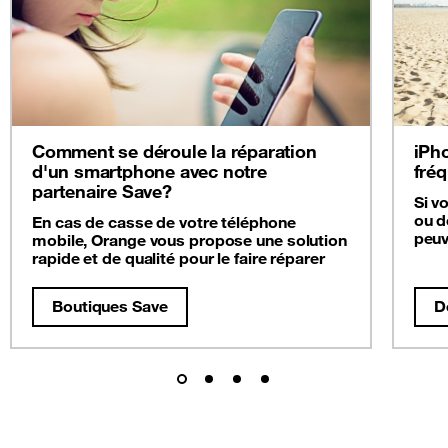
Comment se déroule la réparation
iPho
d'un smartphone avec notre
fré
partenaire Save?
Si v
ou d
En cas de casse de votre téléphone
peuv
mobile, Orange vous propose une solution
rapide et de qualité pour le faire réparer
Boutiques Save
D