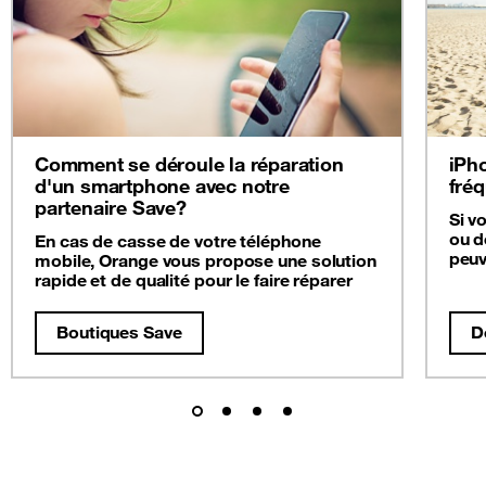
Comment se déroule la réparation
iPho
d'un smartphone avec notre
fré
partenaire Save?
Si v
ou d
En cas de casse de votre téléphone
peuv
mobile, Orange vous propose une solution
rapide et de qualité pour le faire réparer
Boutiques Save
D