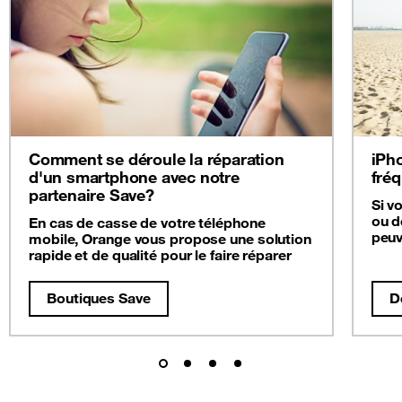
Comment se déroule la réparation
iPho
d'un smartphone avec notre
fré
partenaire Save?
Si v
ou d
En cas de casse de votre téléphone
peuv
mobile, Orange vous propose une solution
rapide et de qualité pour le faire réparer
Boutiques Save
D