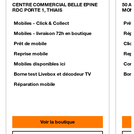
CENTRE COMMERCIAL BELLE EPINE
50 A
RDC PORTE 1, THIAIS
MON
Mobiles - Click & Collect
Prêt
Mobiles - livraison 72h en boutique
Répa
Prêt de mobile
Clic
Reprise mobile
Repr
Mobiles disponibles ici
Conf
Borne test Livebox et décodeur TV
Born
Réparation mobile
Voir la boutique