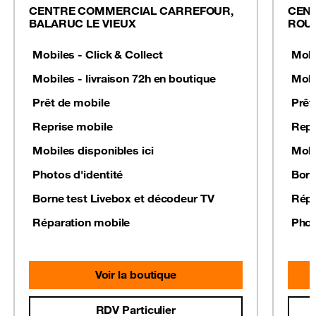
CENTRE COMMERCIAL CARREFOUR,
CEN
BALARUC LE VIEUX
ROUT
Mobiles - Click & Collect
Mobi
Mobiles - livraison 72h en boutique
Mobi
Prêt de mobile
Prêt
Reprise mobile
Repr
Mobiles disponibles ici
Mobi
Photos d'identité
Born
Borne test Livebox et décodeur TV
Répa
Réparation mobile
Phot
Voir la boutique
RDV Particulier