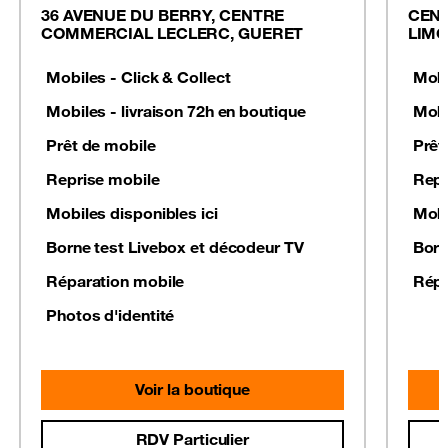
36 AVENUE DU BERRY, CENTRE
CEN
COMMERCIAL LECLERC, GUERET
LIM
Mobiles - Click & Collect
Mobi
Mobiles - livraison 72h en boutique
Mobi
Prêt de mobile
Prêt
Reprise mobile
Repr
Mobiles disponibles ici
Mobi
Borne test Livebox et décodeur TV
Born
Réparation mobile
Répa
Photos d'identité
Voir la boutique
RDV Particulier