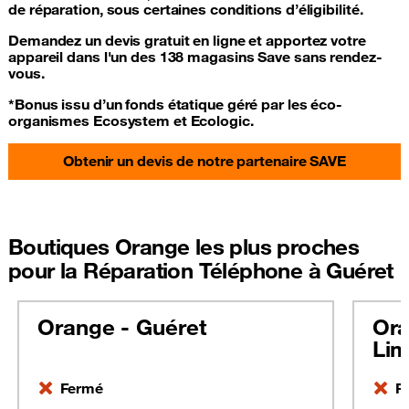
de réparation, sous certaines conditions d’éligibilité.
Demandez un devis gratuit en ligne et apportez votre
appareil dans l'un des 138 magasins Save sans rendez-
vous.
*Bonus issu d’un fonds étatique géré par les éco-
organismes Ecosystem et Ecologic.
Obtenir un devis de notre partenaire SAVE
Boutiques Orange les plus proches
pour la Réparation Téléphone à Guéret
Orange - Guéret
Ora
Li
Fermé
F