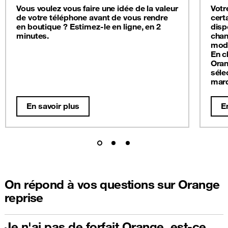
Vous voulez vous faire une idée de la valeur
Votr
de votre téléphone avant de vous rendre
cert
en boutique ? Estimez-le en ligne, en 2
disp
minutes.
chan
modè
En c
Oran
séle
mar
En savoir plus
E
On répond à vos questions sur Orange
reprise
Je n'ai pas de forfait Orange, est-ce