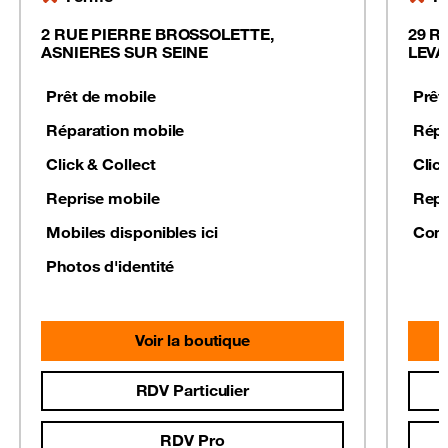
2 RUE PIERRE BROSSOLETTE,
29 R
ASNIERES SUR SEINE
LEVA
Prêt de mobile
Prêt
Réparation mobile
Répa
Click & Collect
Clic
Reprise mobile
Repr
Mobiles disponibles ici
Conf
Photos d'identité
Voir la boutique
RDV Particulier
RDV Pro