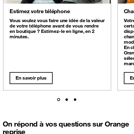
Estimez votre téléphone
Cha
Vous voulez vous faire une idée de la valeur
Votr
de votre téléphone avant de vous rendre
cert
en boutique ? Estimez-le en ligne, en 2
disp
minutes.
chan
modè
En c
Oran
séle
mar
En savoir plus
E
On répond à vos questions sur Orange
reprise