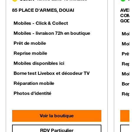
85 PLACE D'ARMES, DOUAI
AVEN
COM
GOD
Mobiles - Click & Collect
Mobiles - livraison 72h en boutique
Mobi
Prêt de mobile
Mobi
Reprise mobile
Prêt
Mobiles disponibles ici
Repr
Borne test Livebox et décodeur TV
Mobi
Réparation mobile
Born
Photos d'identité
Répa
Voir la boutique
RDV Particulier