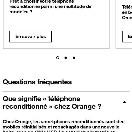
Prêt à choisir votre téléphone
reconditionné parmi une multitude de
Télé
modèles ?
en b
Oran
En savoir plus
E
Questions fréquentes
Que signifie « téléphone
reconditionné » chez Orange ?
Chez Orange, les smartphones reconditionnés sont des
mobiles réinitialisés et repackagés dans une nouvelle
boîte, avec un câble USB. Ils sont bien sûr testés et