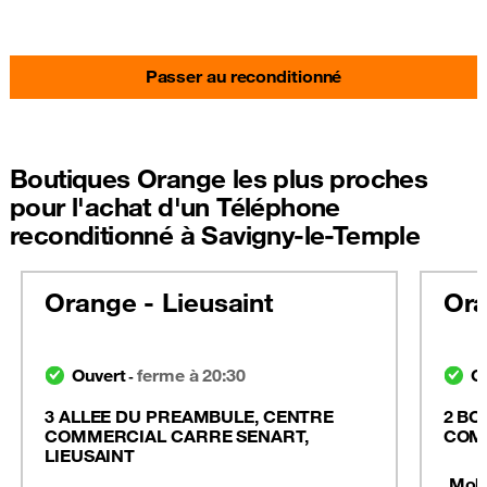
Passer au reconditionné
Boutiques Orange les plus proches
pour l'achat d'un Téléphone
reconditionné à Savigny-le-Temple
Orange - Lieusaint
Ora
Ouvert
ferme à 20:30
O
-
3 ALLEE DU PREAMBULE, CENTRE
2 BO
COMMERCIAL CARRE SENART,
COMM
LIEUSAINT
Mobi