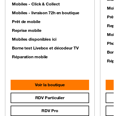
Mobiles - Click & Collect
Mobi
Mobiles - livraison 72h en boutique
Prêt
Prêt de mobile
Repr
Reprise mobile
Mobi
Mobiles disponibles ici
Phot
Borne test Livebox et décodeur TV
Born
Réparation mobile
Répa
Voir la boutique
RDV Particulier
RDV Pro