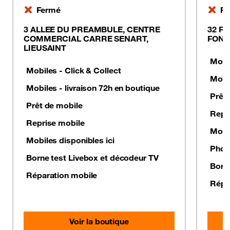
Fermé
Fe
3 ALLEE DU PREAMBULE, CENTRE
32 R
COMMERCIAL CARRE SENART,
FONT
LIEUSAINT
Mobil
Mobiles - Click & Collect
Mobil
Mobiles - livraison 72h en boutique
Prêt
Prêt de mobile
Repr
Reprise mobile
Mobil
Mobiles disponibles ici
Photo
Borne test Livebox et décodeur TV
Born
Réparation mobile
Répa
Voir la boutique