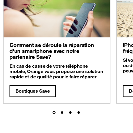
Comment se déroule la réparation
iPho
d'un smartphone avec notre
fré
partenaire Save?
Si v
ou d
En cas de casse de votre téléphone
peuv
mobile, Orange vous propose une solution
rapide et de qualité pour le faire réparer
Boutiques Save
D