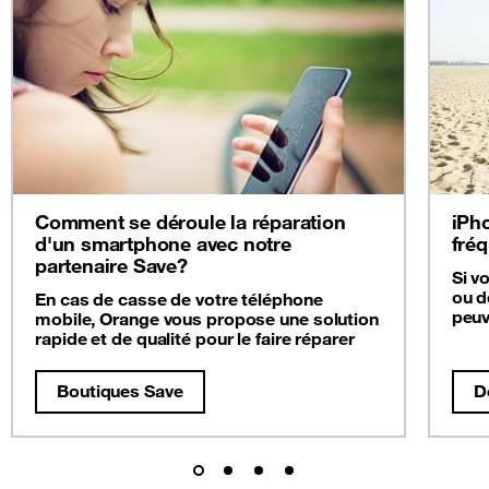
Comment se déroule la réparation
iPho
d'un smartphone avec notre
fré
partenaire Save?
Si v
ou d
En cas de casse de votre téléphone
peuv
mobile, Orange vous propose une solution
rapide et de qualité pour le faire réparer
Boutiques Save
D