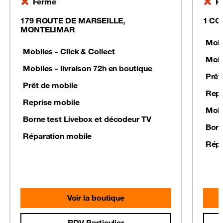
Fermé
F
179 ROUTE DE MARSEILLE,
1 CO
MONTELIMAR
Mobi
Mobiles - Click & Collect
Mobi
Mobiles - livraison 72h en boutique
Prêt
Prêt de mobile
Repr
Reprise mobile
Mobi
Borne test Livebox et décodeur TV
Born
Réparation mobile
Répa
Voir la boutique
RDV Particulier