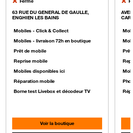
Fermé
F
63 RUE DU GENERAL DE GAULLE,
AVEN
ENGHIEN LES BAINS
CAR
Mobiles - Click & Collect
Mobi
Mobiles - livraison 72h en boutique
Mobi
Prêt de mobile
Prêt
Reprise mobile
Repr
Mobiles disponibles ici
Mobi
Réparation mobile
Phot
Borne test Livebox et décodeur TV
Répa
Voir la boutique