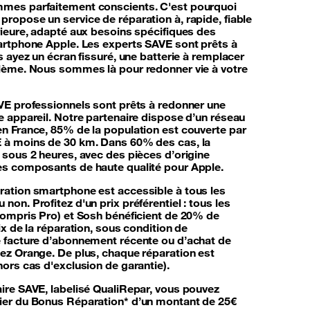
mes parfaitement conscients. C'est pourquoi
ropose un service de réparation à, rapide, fiable
rieure, adapté aux besoins spécifiques des
artphone Apple. Les experts SAVE sont prêts à
s ayez un écran fissuré, une batterie à remplacer
blème. Nous sommes là pour redonner vie à votre
VE professionnels sont prêts à redonner une
e appareil. Notre partenaire dispose d’un réseau
n France, 85% de la population est couverte par
 à moins de 30 km. Dans 60% des cas, la
 sous 2 heures, avec des pièces d’origine
es composants de haute qualité pour Apple.
ration smartphone
est accessible à tous les
on. Profitez d'un prix préférentiel : tous les
compris Pro) et Sosh bénéficient de 20% de
ix de la réparation, sous condition de
e facture d’abonnement récente ou d’achat de
ez Orange. De plus, chaque réparation est
hors cas d'exclusion de garantie).
ire SAVE, labelisé QualiRepar, vous pouvez
ier du Bonus Réparation* d’un montant de 25€