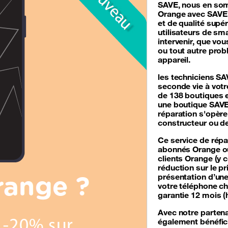
SAVE, nous en som
Orange avec SAVE p
et de qualité supé
utilisateurs de sm
intervenir, que vou
ou tout autre pro
appareil.
les techniciens SA
seconde vie à votr
de 138 boutiques e
une boutique SAVE
réparation s'opère
constructeur ou d
Ce service de
répa
abonnés Orange ou n
clients Orange (y 
réduction sur le pr
présentation d’un
votre téléphone ch
garantie 12 mois (
Avec notre partena
également bénéfic