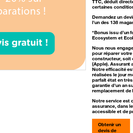
TTC, déduit direct
certaines conditions
Demandez un devis 
l'un des 138 maga
*Bonus issu d’un 
Ecosystem et Ecol
Nous nous engageo
pour réparer votre
constructeur, soit
(Apple). Assurant a
Notre efficacité es
réalisées le jour 
parfait état en tr
garantie d'un an s
remplacement de la
Notre service est 
assurance
, dans l
accessible et de p
Obtenir un
devis de