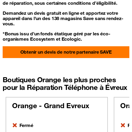
de réparation, sous certaines conditions d’éligibilité.
Demandez un devis gratuit en ligne et apportez votre
appareil dans l'un des 138 magasins Save sans rendez-
vous.
*Bonus issu d’un fonds étatique géré par les éco-
organismes Ecosystem et Ecologic.
Obtenir un devis de notre partenaire SAVE
Boutiques Orange les plus proches
pour la Réparation Téléphone à Évreux
Orange - Grand Evreux
Ora
Fermé
F