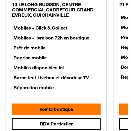
13 LE LONG BUISSON, CENTRE
21 R
COMMERCIAL CARREFOUR GRAND
EVREUX, GUICHAINVILLE
Mobi
Mobi
Mobiles - Click & Collect
Prêt
Mobiles - livraison 72h en boutique
Repr
Prêt de mobile
Mobi
Reprise mobile
Born
Mobiles disponibles ici
Répa
Borne test Livebox et décodeur TV
Réparation mobile
Voir la boutique
RDV Particulier